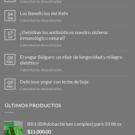
en
Comentarios desactivados
todos
Probioticos
los
y
Los Beneficios del Kefir
días?
14
flora
Sep
en
Comentarios desactivados
vaginal,
Los
¿Que
Beneficios
¿Debilitan los antibióticos nuestro sistema
relación
17
del
Jul
inmunológico natural?
tienen?
Kefir
en
Comentarios desactivados
¿Debilitan
los
El yogur Búlgaro: un elixir de longevidad y milagro
09
antibióticos
May
dietético
nuestro
en
Comentarios desactivados
sistema
El
inmunológico
yogur
Delicioso yogur con leche de Soja
natural?
09
Búlgaro:
Mar
en
Comentarios desactivados
un
Delicioso
elixir
yogur
de
con
ÚLTIMOS PRODUCTOS
longevidad
leche
y
de
milagro
Soja
dietético
BB1 (Bifidobacterium complex) para 10 litros
$
11,000.00