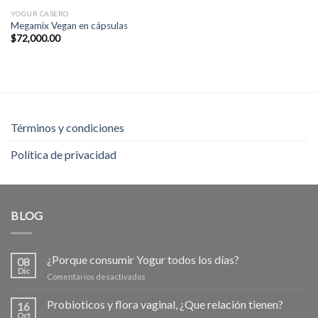
YOGUR CASERO
Megamix Vegan en cápsulas
$
72,000.00
Términos y condiciones
Política de privacidad
BLOG
¿Porque consumir Yogur todos los días?
08
Dic
en
Comentarios desactivados
¿Porque
consumir
Probioticos y flora vaginal, ¿Que relación tienen?
16
Yogur
Oct