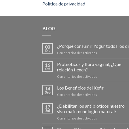
Política de privacidad
BLOG
¿Porque consumir Yogur todos los dí
08
Dic
en
Comentarios desactivados
¿Porque
consumir
Probioticos y flora vaginal, ¿Que
16
Yogur
Oct
relación tienen?
todos
en
Comentarios desactivados
los
Probioticos
días?
y
Los Beneficios del Kefir
14
flora
Sep
en
Comentarios desactivados
vaginal,
Los
¿Que
Beneficios
¿Debilitan los antibióticos nuestro
relación
17
del
Jul
sistema inmunológico natural?
tienen?
Kefir
en
Comentarios desactivados
¿Debilitan
los