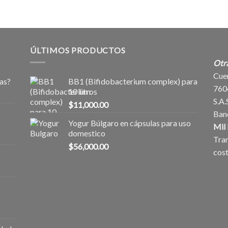
ÚLTIMOS PRODUCTOS
Otr
Cue
as?
BB1 (Bifidobacterium complex) para
760
10 litros
S.A.
$
11,000.00
Ban
Yogur Búlgaro en cápsulas para uso
Mil 
domestico
Tran
$
56,000.00
cost