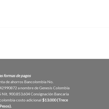
as formas de pagos
nta de ahorros Bancolombia No.
42990872 a nombre de Genesis Colombia
S Nit. 900.853.604 Consignación Bancaria
colombia costo adicional
$13.000 (Trece
Pesos).