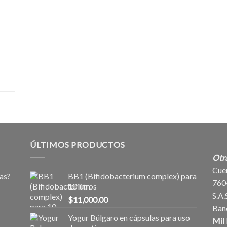
ÚLTIMOS PRODUCTOS
Otr
Cue
as?
BB1 (Bifidobacterium complex) para
760
10 litros
S.A.
$
11,000.00
Ban
Yogur Búlgaro en cápsulas para uso
Mil 