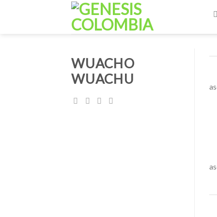
Skip
to
content
WUACHO
WUACHU
as
as