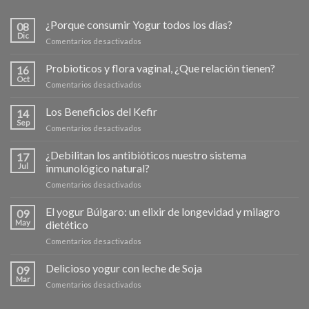
¿Porque consumir Yogur todos los días?
08
Dic
en
Comentarios desactivados
¿Porque
consumir
Probioticos y flora vaginal, ¿Que relación tienen?
16
Yogur
Oct
en
Comentarios desactivados
todos
Probioticos
los
y
Los Beneficios del Kefir
días?
14
flora
Sep
en
Comentarios desactivados
vaginal,
Los
¿Que
Beneficios
¿Debilitan los antibióticos nuestro sistema
relación
17
del
Jul
inmunológico natural?
tienen?
Kefir
en
Comentarios desactivados
¿Debilitan
los
El yogur Búlgaro: un elixir de longevidad y milagro
09
antibióticos
May
dietético
nuestro
en
Comentarios desactivados
sistema
El
inmunológico
yogur
Delicioso yogur con leche de Soja
natural?
09
Búlgaro:
Mar
en
Comentarios desactivados
un
Delicioso
elixir
yogur