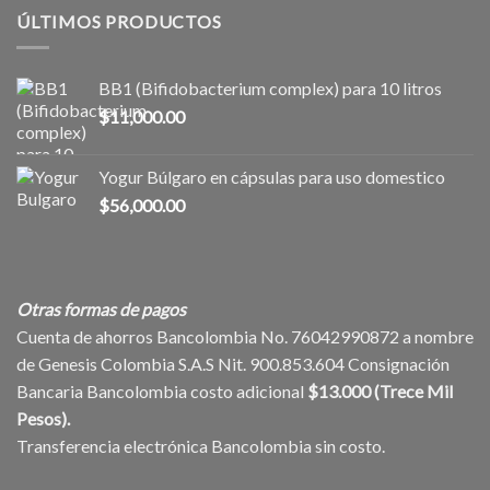
de
con
ÚLTIMOS PRODUCTOS
longevidad
leche
y
de
milagro
Soja
dietético
BB1 (Bifidobacterium complex) para 10 litros
$
11,000.00
Yogur Búlgaro en cápsulas para uso domestico
$
56,000.00
Otras formas de pagos
Cuenta de ahorros Bancolombia No. 76042990872 a nombre
de Genesis Colombia S.A.S Nit. 900.853.604 Consignación
Bancaria Bancolombia costo adicional
$13.000 (Trece Mil
Pesos).
Transferencia electrónica Bancolombia sin costo.