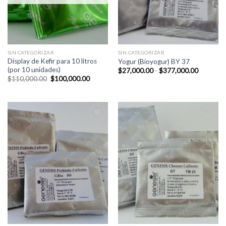
SIN CATEGORIZAR
SIN CATEGORIZAR
Display de Kefir para 10 litros
Yogur (Bioyogur) BY 37
(por 10 unidades)
Rango
$
27,000.00
-
$
377,000.00
de
El
El
$
110,000.00
$
100,000.00
precios:
precio
precio
desde
original
actual
$27,000.
era:
es:
hasta
$110,000.00.
$100,000.00.
$377,00
Add to
Add to
Wishlist
Wishlist