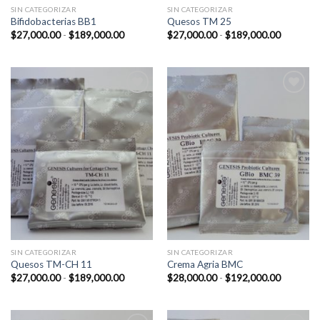
SIN CATEGORIZAR
SIN CATEGORIZAR
Bifidobacterias BB1
Quesos TM 25
Rango
Rango
$
27,000.00
-
$
189,000.00
$
27,000.00
-
$
189,000.00
de
de
precios:
precios:
desde
desde
$27,000.00
$27,000.
hasta
hasta
$189,000.00
$189,00
Add to
Add to
Wishlist
Wishlist
SIN CATEGORIZAR
SIN CATEGORIZAR
Quesos TM-CH 11
Crema Agria BMC
Rango
Rango
$
27,000.00
-
$
189,000.00
$
28,000.00
-
$
192,000.00
de
de
precios:
precios:
desde
desde
$27,000.00
$28,000.