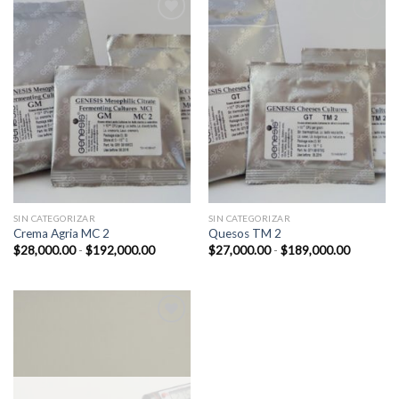
hasta
hasta
$189,000.00
$192,00
Add to
Add to
Wishlist
Wishlist
SIN CATEGORIZAR
SIN CATEGORIZAR
Crema Agria MC 2
Quesos TM 2
Rango
Rango
$
28,000.00
-
$
192,000.00
$
27,000.00
-
$
189,000.00
de
de
precios:
precios:
desde
desde
$28,000.00
$27,000.
hasta
hasta
$192,000.00
$189,00
Add to
Wishlist