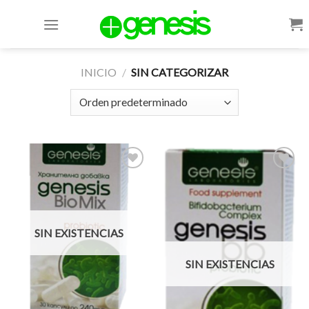
Skip
to
content
INICIO
/
SIN CATEGORIZAR
Add to
Add to
Wishlist
Wishlist
SIN EXISTENCIAS
SIN EXISTENCIAS