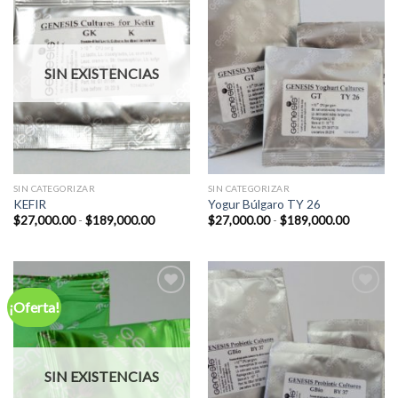
Add to
Add to
Wishlist
Wishlist
SIN EXISTENCIAS
SIN CATEGORIZAR
SIN CATEGORIZAR
KEFIR
Yogur Búlgaro TY 26
Rango
Rango
$
27,000.00
-
$
189,000.00
$
27,000.00
-
$
189,000.00
de
de
precios:
precios:
desde
desde
$27,000.00
$27,000.
hasta
hasta
$189,000.00
$189,00
¡Oferta!
Add to
Add to
Wishlist
Wishlist
SIN EXISTENCIAS