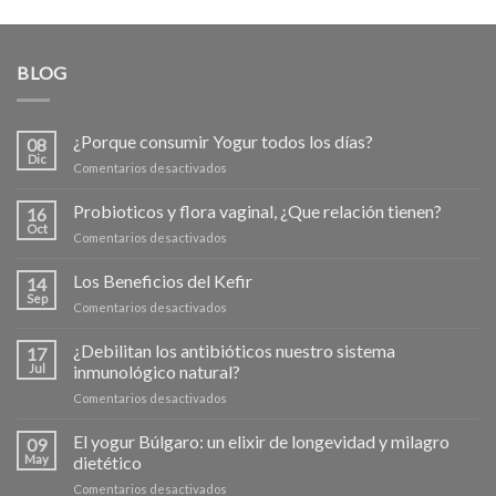
BLOG
¿Porque consumir Yogur todos los días?
08
Dic
en
Comentarios desactivados
¿Porque
consumir
Probioticos y flora vaginal, ¿Que relación tienen?
16
Yogur
Oct
en
Comentarios desactivados
todos
Probioticos
los
y
Los Beneficios del Kefir
días?
14
flora
Sep
en
Comentarios desactivados
vaginal,
Los
¿Que
Beneficios
¿Debilitan los antibióticos nuestro sistema
relación
17
del
Jul
inmunológico natural?
tienen?
Kefir
en
Comentarios desactivados
¿Debilitan
los
El yogur Búlgaro: un elixir de longevidad y milagro
09
antibióticos
May
dietético
nuestro
en
Comentarios desactivados
sistema