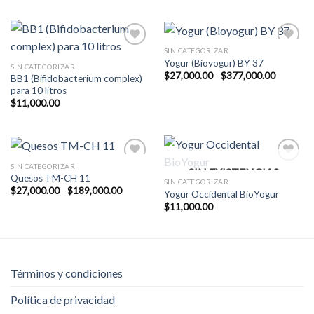
original
actual
hasta
era:
es:
$189,000.00
$110,000.00.
$100,00
SIN CATEGORIZAR
Add to
Add to
Yogur (Bioyogur) BY 37
Wishlist
Wishlist
SIN CATEGORIZAR
Rango
$
27,000.00
-
$
377,000.00
BB1 (Bifidobacterium complex)
de
para 10 litros
precios:
desde
$
11,000.00
$27,000.
hasta
$377,00
SIN CATEGORIZAR
SIN EXISTENCIAS
Add to
Add to
Quesos TM-CH 11
Wishlist
Wishlist
SIN CATEGORIZAR
Rango
$
27,000.00
-
$
189,000.00
Yogur Occidental BioYogur
de
$
11,000.00
precios:
desde
$27,000.00
hasta
$189,000.00
Términos y condiciones
Política de privacidad