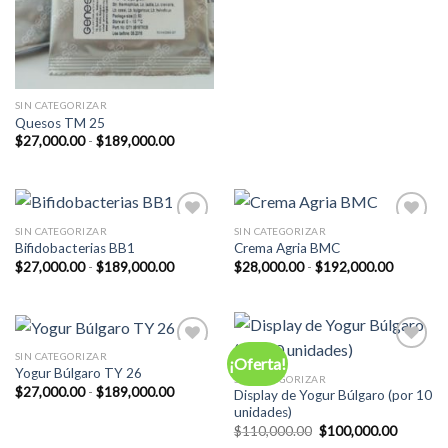
era:
es:
$110,000.00.
$100,00
SIN CATEGORIZAR
Quesos TM 25
Rango
$
27,000.00
-
$
189,000.00
de
precios:
desde
$27,000.00
hasta
$189,000.00
SIN CATEGORIZAR
SIN CATEGORIZAR
Add to
Add to
Bifidobacterias BB1
Crema Agria BMC
Wishlist
Wishlist
Rango
Rango
$
27,000.00
-
$
189,000.00
$
28,000.00
-
$
192,000.00
de
de
precios:
precios:
desde
desde
$27,000.00
$28,000.
hasta
hasta
$189,000.00
$192,00
SIN CATEGORIZAR
¡Oferta!
Add to
Add to
Yogur Búlgaro TY 26
Wishlist
Wishlist
SIN CATEGORIZAR
Rango
$
27,000.00
-
$
189,000.00
Display de Yogur Búlgaro (por 10
de
unidades)
precios:
El
El
desde
$
110,000.00
$
100,000.00
precio
precio
$27,000.00