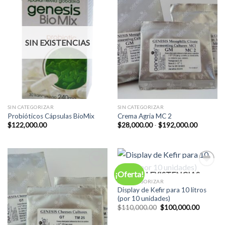
Add to
Add to
Wishlist
Wishlist
SIN EXISTENCIAS
SIN CATEGORIZAR
SIN CATEGORIZAR
Probióticos Cápsulas BioMix
Crema Agria MC 2
Rango
$
122,000.00
$
28,000.00
-
$
192,000.00
de
precios:
desde
$28,000.
hasta
$192,00
¡Oferta!
SIN EXISTENCIAS
Add to
Add to
Wishlist
Wishlist
SIN CATEGORIZAR
Display de Kefir para 10 litros
(por 10 unidades)
El
El
$
110,000.00
$
100,000.00
precio
precio
original
actual