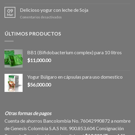
El
inmunológico
yogur
Delicioso yogur con leche de Soja
natural?
09
Búlgaro:
Mar
en
Comentarios desactivados
un
Delicioso
elixir
yogur
de
con
ÚLTIMOS PRODUCTOS
longevidad
leche
y
de
milagro
Soja
dietético
BB1 (Bifidobacterium complex) para 10 litros
$
11,000.00
Yogur Búlgaro en cápsulas para uso domestico
$
56,000.00
Otras formas de pagos
Cuenta de ahorros Bancolombia No. 76042990872 a nombre
de Genesis Colombia S.A.S Nit. 900.853.604 Consignación