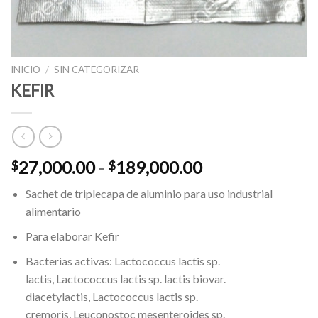
INICIO
/
SIN CATEGORIZAR
KEFIR
Rango
27,000.00
-
189,000.00
$
$
de
Sachet de triplecapa de aluminio para uso industrial
precios:
alimentario
desde
$27,000.00
Para elaborar Kefir
hasta
Bacterias activas: Lactococcus lactis sp.
$189,000.00
lactis, Lactococcus lactis sp. lactis biovar.
diacetylactis, Lactococcus lactis sp.
cremoris, Leuconostoc mesenteroides sp.