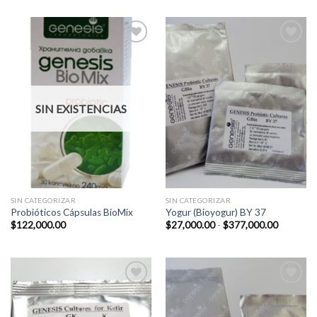
Add to
Add to
Wishlist
Wishlist
SIN EXISTENCIAS
SIN CATEGORIZAR
SIN CATEGORIZAR
Probióticos Cápsulas BioMix
Yogur (Bioyogur) BY 37
Rango
$
122,000.00
$
27,000.00
-
$
377,000.00
de
precios:
desde
$27,000.
hasta
$377,00
Add to
Add to
Wishlist
Wishlist