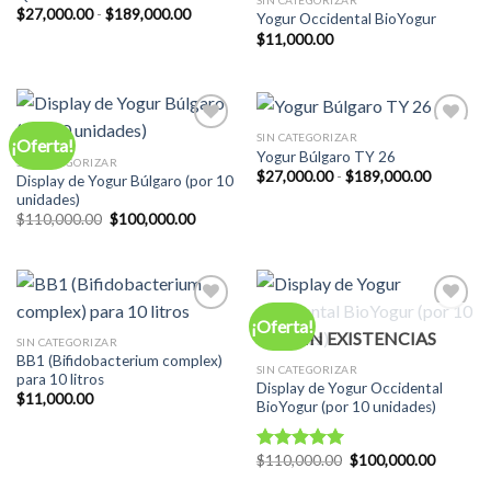
Rango
$
27,000.00
-
$
189,000.00
Yogur Occidental BioYogur
de
$
11,000.00
precios:
desde
$27,000.00
hasta
$189,000.00
SIN CATEGORIZAR
¡Oferta!
Add to
Add to
Yogur Búlgaro TY 26
Wishlist
Wishlist
SIN CATEGORIZAR
Rango
$
27,000.00
-
$
189,000.00
Display de Yogur Búlgaro (por 10
de
unidades)
precios:
El
El
desde
$
110,000.00
$
100,000.00
precio
precio
$27,000.
original
actual
hasta
era:
es:
$189,00
$110,000.00.
$100,000.00.
¡Oferta!
Add to
Add to
SIN EXISTENCIAS
Wishlist
Wishlist
SIN CATEGORIZAR
BB1 (Bifidobacterium complex)
SIN CATEGORIZAR
para 10 litros
Display de Yogur Occidental
$
11,000.00
BioYogur (por 10 unidades)
El
El
$
110,000.00
$
100,000.00
Valorado
precio
precio
con
5.00
original
actual