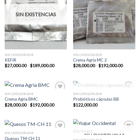
SIN EXISTENCIAS
SIN CATEGORIZAR
SIN CATEGORIZAR
KEFIR
Crema Agria MC 2
Rango
Rango
$
27,000.00
-
$
189,000.00
$
28,000.00
-
$
192,000.00
de
de
precios:
precios:
desde
desde
$27,000.00
$28,000.
hasta
hasta
$189,000.00
$192,00
SIN EXISTENCIAS
SIN CATEGORIZAR
SIN CATEGORIZAR
Add to
Add to
Crema Agria BMC
Probióticos cápsulas BB
Wishlist
Wishlist
Rango
$
28,000.00
-
$
192,000.00
$
122,000.00
de
precios:
desde
$28,000.00
hasta
$192,000.00
SIN CATEGORIZAR
SIN EXISTENCIAS
Add to
Add to
Quesos TM-CH 11
Wishlist
Wishlist
SIN CATEGORIZAR