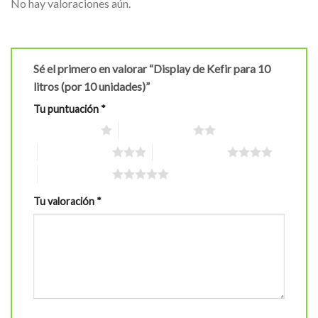
No hay valoraciones aún.
Sé el primero en valorar “Display de Kefir para 10
litros (por 10 unidades)”
Tu puntuación
*
1 de 5 estrellas
2 de 5 estrellas
3 de 5 estrellas
4 de 5 estrellas
5 de 5 estrellas
Tu valoración
*