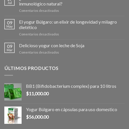
del
Jul
inmunológico natural?
tienen?
Kefir
en
Comentarios desactivados
¿Debilitan
los
El yogur Búlgaro: un elixir de longevidad y milagro
09
antibióticos
May
dietético
nuestro
en
Comentarios desactivados
sistema
El
inmunológico
yogur
Delicioso yogur con leche de Soja
natural?
09
Búlgaro:
Mar
en
Comentarios desactivados
un
Delicioso
elixir
yogur
de
con
ÚLTIMOS PRODUCTOS
longevidad
leche
y
de
milagro
Soja
dietético
BB1 (Bifidobacterium complex) para 10 litros
$
11,000.00
Yogur Búlgaro en cápsulas para uso domestico
$
56,000.00