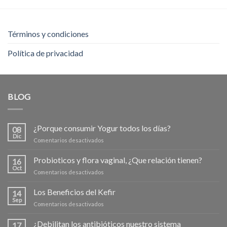
de 5
era:
es:
$110,000.00.
$100,00
Términos y condiciones
Política de privacidad
BLOG
¿Porque consumir Yogur todos los días?
08
Dic
en
Comentarios desactivados
¿Porque
consumir
Probioticos y flora vaginal, ¿Que relación tienen?
16
Yogur
Oct
en
Comentarios desactivados
todos
Probioticos
los
y
Los Beneficios del Kefir
días?
14
flora
Sep
en
Comentarios desactivados
vaginal,
Los
¿Que
Beneficios
¿Debilitan los antibióticos nuestro sistema
relación
17