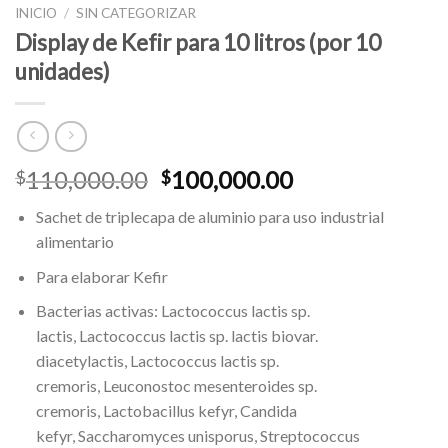
INICIO
/
SIN CATEGORIZAR
Display de Kefir para 10 litros (por 10
unidades)
El
El
110,000.00
100,000.00
$
$
precio
precio
Sachet de triplecapa de aluminio para uso industrial
original
actual
alimentario
era:
es:
$110,000.00.
$100,000.00.
Para elaborar Kefir
Bacterias activas: Lactococcus lactis sp.
lactis, Lactococcus lactis sp. lactis biovar.
diacetylactis, Lactococcus lactis sp.
cremoris, Leuconostoc mesenteroides sp.
cremoris, Lactobacillus kefyr, Candida
kefyr, Saccharomyces unisporus, Streptococcus