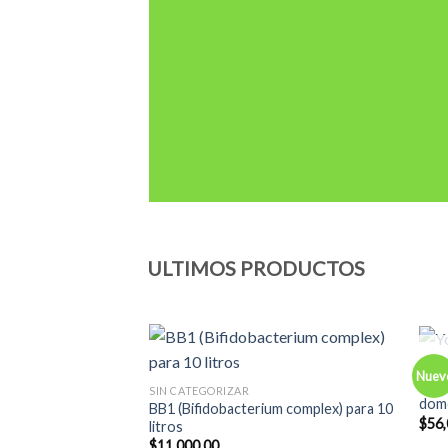
ULTIMOS PRODUCTOS
YOGU
Nuev
Add to
Yogu
SIN CATEGORIZAR
Wishlist
dom
BB1 (Bifidobacterium complex) para 10
$
56,
litros
$
11,000.00