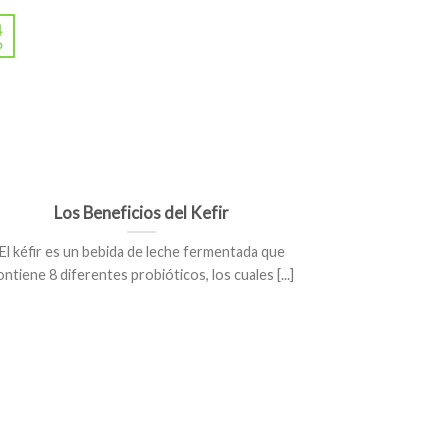
¿Debilita
4
sistema
p
El uso de antib
medicina
Los Beneficios del Kefir
El kéfir es un bebida de leche fermentada que
ontiene 8 diferentes probióticos, los cuales [...]