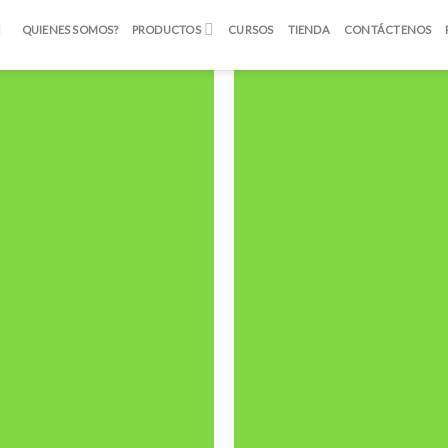
QUIENES SOMOS?
PRODUCTOS
CURSOS
TIENDA
CONTÁCTENOS
Tamaño en
pixeles 250 x
600