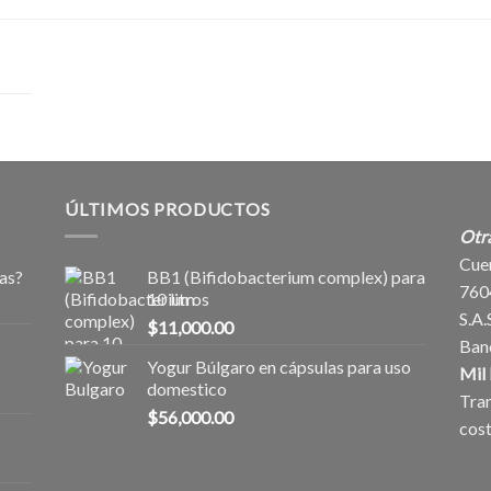
ÚLTIMOS PRODUCTOS
Otr
Cue
as?
BB1 (Bifidobacterium complex) para
760
10 litros
S.A.
$
11,000.00
Ban
Yogur Búlgaro en cápsulas para uso
Mil 
domestico
Tran
$
56,000.00
cost