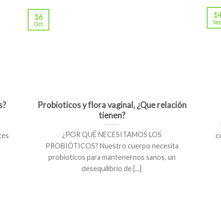
1
16
Se
Oct
s?
Probioticos y flora vaginal, ¿Que relación
tienen?
¿POR QUÉ NECESITAMOS LOS
tes
c
PROBIÓTICOS? Nuestro cuerpo necesita
probioticos para mantenernos sanos, un
desequilibrio de [...]