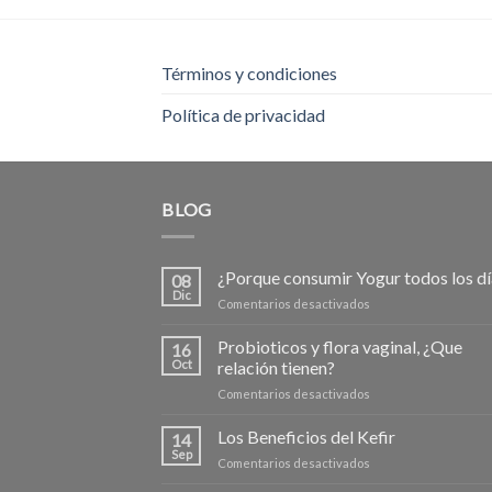
Términos y condiciones
Política de privacidad
BLOG
¿Porque consumir Yogur todos los dí
08
Dic
en
Comentarios desactivados
¿Porque
consumir
Probioticos y flora vaginal, ¿Que
16
Yogur
Oct
relación tienen?
todos
en
Comentarios desactivados
los
Probioticos
días?
y
Los Beneficios del Kefir
14
flora
Sep
en
Comentarios desactivados
vaginal,
Los
¿Que