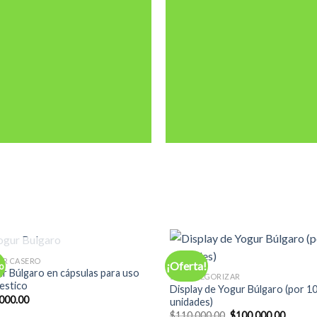
SIN EXISTENCIAS
R CASERO
¡Oferta!
o
Add to
Ad
r Búlgaro en cápsulas para uso
SIN CATEGORIZAR
Wishlist
Wis
estico
Display de Yogur Búlgaro (por 1
000.00
unidades)
El
El
$
110,000.00
$
100,000.00