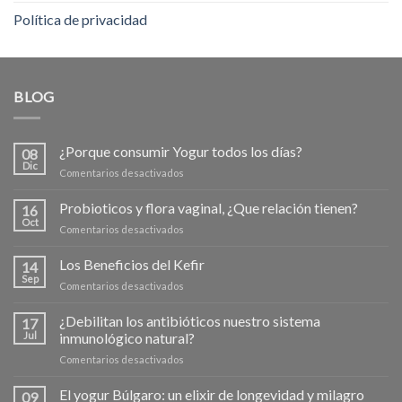
Política de privacidad
BLOG
¿Porque consumir Yogur todos los días?
08
Dic
en
Comentarios desactivados
¿Porque
consumir
Probioticos y flora vaginal, ¿Que relación tienen?
16
Yogur
Oct
en
Comentarios desactivados
todos
Probioticos
los
y
Los Beneficios del Kefir
días?
14
flora
Sep
en
Comentarios desactivados
vaginal,
Los
¿Que
Beneficios
¿Debilitan los antibióticos nuestro sistema
relación
17
del
Jul
inmunológico natural?
tienen?
Kefir
en
Comentarios desactivados
¿Debilitan
los
El yogur Búlgaro: un elixir de longevidad y milagro
09