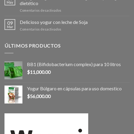
antibióticos
May
dietético
nuestro
en
Comentarios desactivados
sistema
El
inmunológico
yogur
Delicioso yogur con leche de Soja
natural?
09
Búlgaro:
Mar
en
Comentarios desactivados
un
Delicioso
elixir
yogur
de
con
ÚLTIMOS PRODUCTOS
longevidad
leche
y
de
milagro
Soja
dietético
BB1 (Bifidobacterium complex) para 10 litros
$
11,000.00
Yogur Búlgaro en cápsulas para uso domestico
$
56,000.00